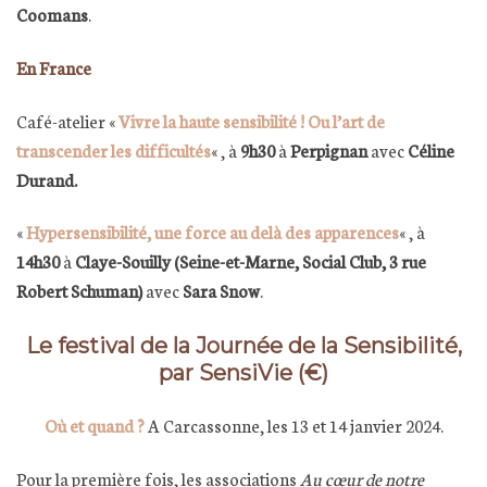
Coomans
.
En France
Café-atelier «
Vivre la haute sensibilité ! Ou l’art de
transcender les difficultés
« , à
9h30
à
Perpignan
avec
Céline
Durand.
«
Hypersensibilité, une force au delà des apparences
« , à
14h30
à
Claye-Souilly (Seine-et-Marne, Social Club, 3 rue
Robert Schuman)
avec
Sara Snow
.
Le festival de la Journée de la Sensibilité,
par SensiVie (€)
Où et quand ?
A Carcassonne, les 13 et 14 janvier 2024.
Pour la première fois, les associations
Au cœur de notre