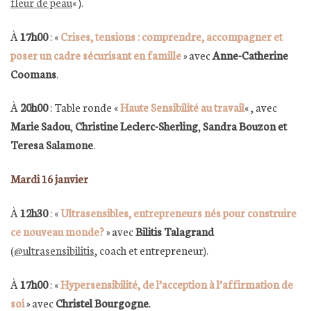
fleur de peau
« ).
À
17h00
: «
Crises, tensions : comprendre, accompagner et
poser un cadre sécurisant en famille
» avec
Anne-Catherine
Coomans
.
À
20h00
: Table ronde «
Haute Sensibilité au travail
« , avec
Marie Sadou
,
Christine Leclerc-Sherling
,
Sandra Bouzon et
Teresa Salamone
.
Mardi 16 janvier
À
12h30
: «
Ultrasensibles, entrepreneurs nés pour construire
ce nouveau monde?
» avec
Bilitis Talagrand
(
@ultrasensibilitis
, coach et entrepreneur).
À
17h00
: «
Hypersensibilité, de l’acception à l’affirmation de
soi
» avec
Christel Bourgogne
.