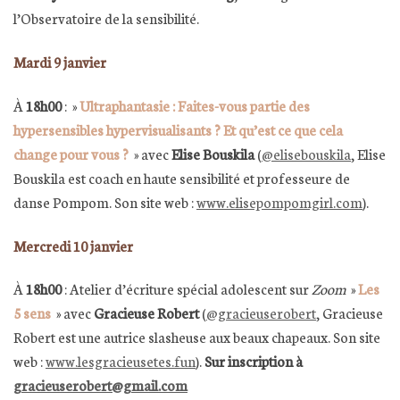
l’Observatoire de la sensibilité.
Mardi 9 janvier
À
18h00
: »
Ultraphantasie : Faites-vous partie des
hypersensibles hypervisualisants ? Et qu’est ce que cela
change pour vous ?
» avec
Elise Bouskila
(
@elisebouskila
, Elise
Bouskila est coach en haute sensibilité et professeure de
danse Pompom. Son site web :
www.elisepompomgirl.com
).
Mercredi 10 janvier
À
18h00
: Atelier d’écriture spécial adolescent sur
Zoom
»
Les
5 sens
» avec
Gracieuse Robert
(
@gracieuserobert
, Gracieuse
Robert est une autrice slasheuse aux beaux chapeaux. Son site
web :
www.lesgracieusetes.fun
).
Sur inscription à
gracieuserobert@gmail.com