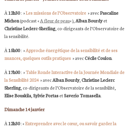
À
12h30
: »
Les missions de l’Observatoire
»
avec
Pascaline
Michon
(podcast «
A fleur de peau
« ),
Alban Bourdy
et
Christine Leclerc-Sherling
, co-dirigeants de l’Observatoire de
la sensibilité.
À
15h00
: »
Approche énergétique de la sensibilité et de ses
nuances, quelques outils pratiques
»
avec
Cécile Coulon
.
À
17h00
: »
Table Ronde Interactive de la Journée Mondiale de
la Sensibilité 2024
»
avec
Alban Bourdy
,
Christine Leclerc
Sherling
, co-dirigeants de l’Observatoire de la sensibilité,
Elise Bouskila
,
Sylvie Portas
et
Saverio Tomasella
.
Dimanche 14 janvier
À
12h30
: «
Entreprendre avec le cœur, ou savoir garder la