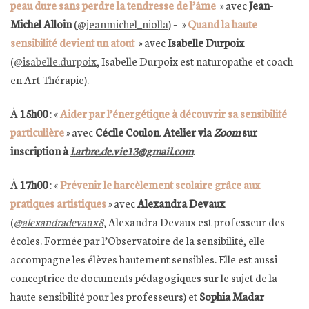
peau dure sans perdre la tendresse de l’âme
»
avec
Jean-
Michel Alloin
(
@jeanmichel_niolla
) – »
Quand la haute
sensibilité devient un atout
» avec
Isabelle Durpoix
(
@isabelle.durpoix
, Isabelle Durpoix est naturopathe et coach
en Art Thérapie).
À
15h00
: «
Aider par l’énergétique à découvrir sa sensibilité
particulière
» avec
Cécile Coulon
.
Atelier via
Zoom
sur
inscription à
l.arbre.de.vie13@gmail.com
.
À
17h00
: «
Prévenir le harcèlement scolaire grâce aux
pratiques artistiques
» avec
Alexandra Devaux
(
@alexandradevaux8
, Alexandra Devaux est professeur des
écoles. Formée par l’Observatoire de la sensibilité, elle
accompagne les élèves hautement sensibles. Elle est aussi
conceptrice de documents pédagogiques sur le sujet de la
haute sensibilité pour les professeurs) et
Sophia Madar