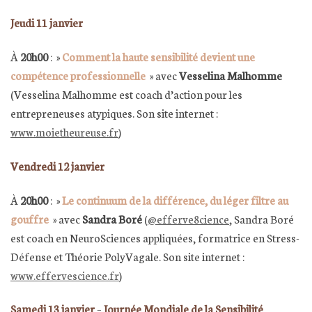
Jeudi 11 janvier
À
20h00
: »
Comment la haute sensibilité devient une
compétence professionnelle
»
avec
Vesselina Malhomme
(Vesselina Malhomme est coach d’action pour les
entrepreneuses atypiques. Son site internet :
www.moietheureuse.fr
)
Vendredi 12 janvier
À
20h00
: »
Le continuum de la différence, du léger filtre au
gouffre
»
avec
Sandra Boré
(
@efferve8cience
, Sandra Boré
est coach en NeuroSciences appliquées, formatrice en Stress-
Défense et Théorie PolyVagale. Son site internet :
www.effervescience.fr
)
Samedi 13 janvier
–
Journée Mondiale de la Sensibilité