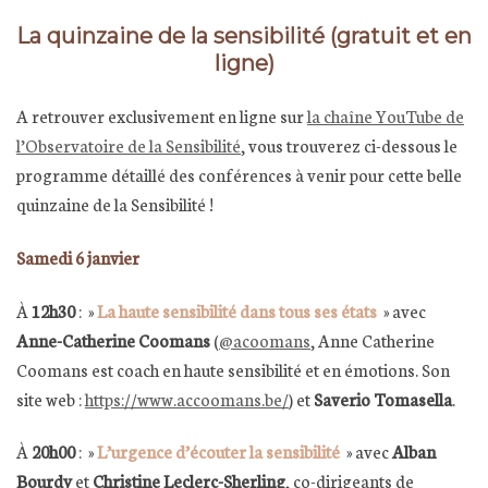
La quinzaine de la sensibilité (gratuit et en
ligne)
A retrouver exclusivement en ligne sur
la chaîne YouTube de
l’Observatoire de la Sensibilité
, vous trouverez ci-dessous le
programme détaillé des conférences à venir pour cette belle
quinzaine de la Sensibilité !
Samedi 6 janvier
À
12h30
: »
La haute sensibilité dans tous ses états
» avec
Anne-Catherine Coomans
(
@acoomans
, Anne Catherine
Coomans est coach en haute sensibilité et en émotions. Son
site web :
https://www.accoomans.be/
) et
Saverio Tomasella
.
À
20h00
: »
L’urgence d’écouter la sensibilité
»
avec
Alban
Bourdy
et
Christine Leclerc-Sherling
, co-dirigeants de