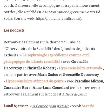
coach. Danseuse, elle accompagne aussi par le mouvement.
Autrice, elle a publié en 202
Mon cahier hypersensible
aux Ed.
Solar. Son site web :
https://ludivine-casilli.com/
).
Les podcasts
Retrouvez également sur la chaîne YouTube de
l’Observatoire de la Sensibilité des épisodes de podcasts
exclusifs : «
La sophrologie caycédienne comme outil
pédagogique de la haute sensibilité
» avec
Gwenaëlle
Decouvroy
et
Christelle Robert
; «
Hypersensibilité et travail
« ,
en deux parties avec
Marie Sadou
et
Gwenaëlle Decouvroy
;
«
Hypersensibilité et impact du genre
» avec
Pascaline Michon,
Cassandre Bas
et
Anne-Lucie Goueslard
(ce derniser sera à
retrouver également sur le podcast
A fleur de peau
.)
Lundi 8 janvier
: «
A fleur de peau podcast
» reçoit
Saverio