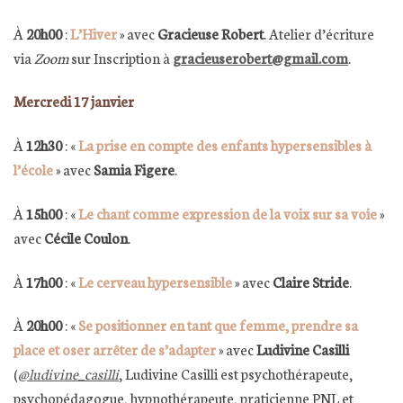
À
20h00
:
L’Hiver
» avec
Gracieuse Robert
. Atelier d’écriture
via
Zoom
sur Inscription à
gracieuserobert@gmail.com
.
Mercredi 17 janvier
À
12h30
: «
La prise en compte des enfants hypersensibles à
l’école
» avec
Samia Figere
.
À
15h00
: «
Le chant comme expression de la voix sur sa voie
»
avec
Cécile Coulon
.
À
17h00
: «
Le cerveau hypersensible
» avec
Claire Stride
.
À
20h00
: «
Se positionner en tant que femme, prendre sa
place et oser arrêter de s’adapter
» avec
Ludivine Casilli
(
@ludivine_casilli
, Ludivine Casilli est psychothérapeute,
psychopédagogue, hypnothérapeute, praticienne PNL et