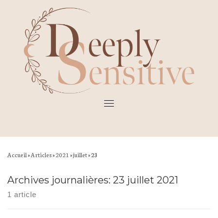
Skip
to
content
Accueil
»
Articles
»
2021
»
juillet
»
23
Archives journalières:
23 juillet 2021
1 article