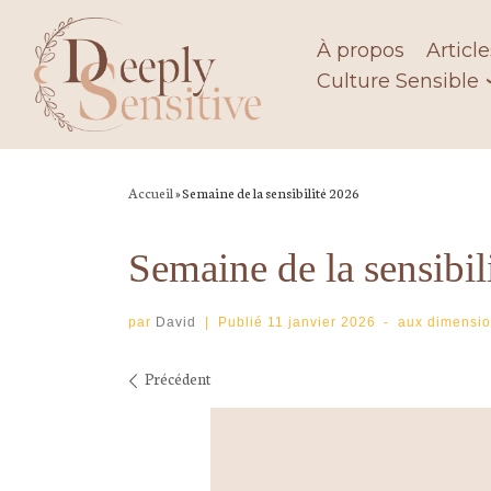
Skip
to
À propos
Article
content
Culture Sensible
Accueil
»
Semaine de la sensibilité 2026
Semaine de la sensibil
par
David
|
Publié
11 janvier 2026
-
aux dimensi
Navigation des imag
Précédent