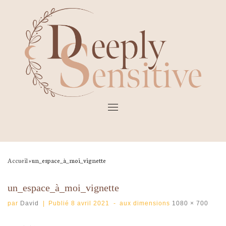
Skip
to
content
Accueil
»
un_espace_à_moi_vignette
un_espace_à_moi_vignette
par
David
|
Publié
8 avril 2021
-
aux dimensions
1080 × 700