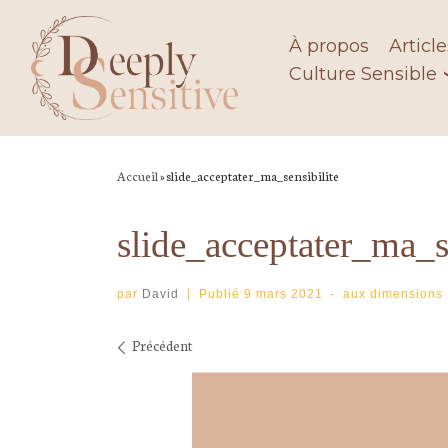
Skip
to
À propos
Article
content
Culture Sensible
Accueil
»
slide_acceptater_ma_sensibilite
slide_acceptater_ma_se
par
David
|
Publié
9 mars 2021
-
aux dimensions
Navigation des imag
Précédent