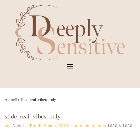
Skip
to
content
Accueil
»
slide_real_vibes_only
slide_real_vibes_only
par
David
|
Publié
9 mars 2021
-
aux dimensions
1080 × 1080