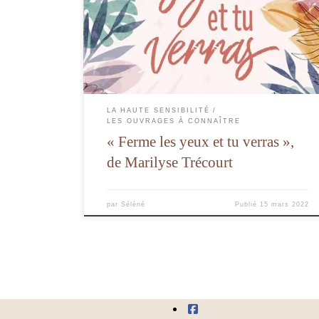
Un roman initiatique empreint de dev perso et d'une belle
histoire où le personnage principal est une grande sensible !
LA HAUTE SENSIBILITÉ
LES OUVRAGES À CONNAÎTRE
« Ferme les yeux et tu verras »,
de Marilyse Trécourt
par
Séléné
Publié
15 mars 2022
fab fa-facebook-squ