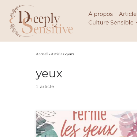
Skip
to
À propos
Article
content
Culture Sensible
Accueil
»
Articles
»
yeux
yeux
1 article