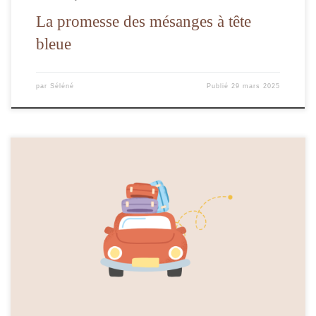
La promesse des mésanges à tête
bleue
par
Séléné
Publié
29 mars 2025
Les vacances ratées, ça existe, la preuve !