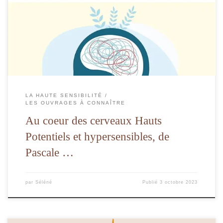
Un éclairage juste et scientifique sur le fonctionnement de notre cerveau et les
origines de notre HSP et HPI.
LA HAUTE SENSIBILITÉ
LES OUVRAGES À CONNAÎTRE
Au coeur des cerveaux Hauts
Potentiels et hypersensibles, de
Pascale …
par
Séléné
Publié
3 octobre 2023