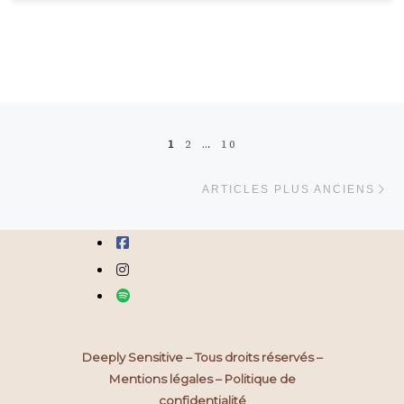
Navigation dans les articles
1
2
…
10
Ar
ARTICLES PLUS ANCIENS
fab fa-facebook-square
fab fa-instagram
fab fa-spotify
Deeply Sensitive – Tous droits réservés –
Mentions légales
–
Politique de
confidentialité