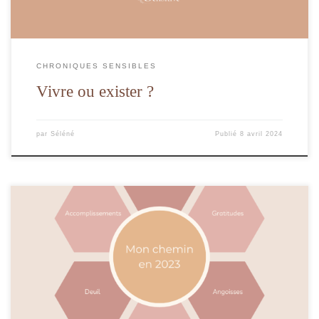
CHRONIQUES SENSIBLES
Vivre ou exister ?
par
Séléné
Publié
8 avril 2024
Nouvel an 2024 : L'occasion de regarder en arrière et faire le point sur le chemin
parcouru.