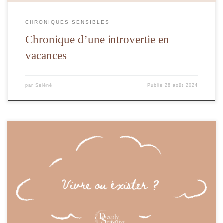
CHRONIQUES SENSIBLES
Chronique d’une introvertie en
vacances
par
Séléné
Publié
28 août 2024
"Vivre est la chose la plus rare du monde. La plupart de gens ne font qu'exister."
Oscar Wilde.