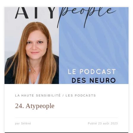
Le podcast qui aborde toutes les neuros atypies.
LA HAUTE SENSIBILITÉ
LES PODCASTS
24. Atypeople
par
Séléné
Publié
23 août 2023