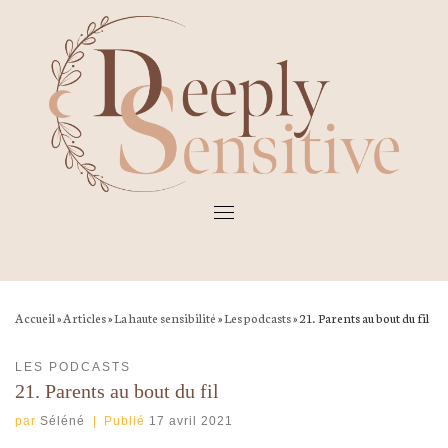
Skip
to
content
Accueil
»
Articles
»
La haute sensibilité
»
Les podcasts
»
21. Parents au bout du fil
LES PODCASTS
21. Parents au bout du fil
par
Séléné
|
Publié
17 avril 2021