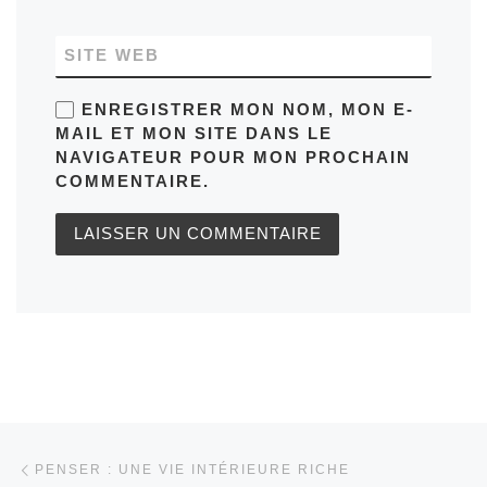
SITE WEB
ENREGISTRER MON NOM, MON E-
MAIL ET MON SITE DANS LE
NAVIGATEUR POUR MON PROCHAIN
COMMENTAIRE.
Parcourir les articles
Article précédent
PENSER : UNE VIE INTÉRIEURE RICHE