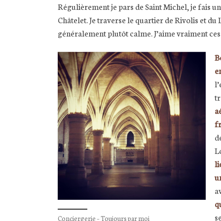
Régulièrement je pars de Saint Michel, je fais un
Châtelet. Je traverse le quartier de Rivolis et d
généralement plutôt calme. J’aime vraiment ces qu
B
e
l
t
a
f
d
Lo
l
u
a
q
s
Conciergerie – Toujours par moi