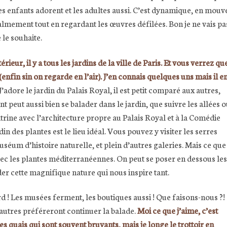
es enfants adorent et les adultes aussi. C’est dynamique, en mouv
almement tout en regardant les œuvres défilées. Bon je ne vais pas 
 le souhaite.
rieur, il y a tous les jardins de la ville de Paris. Et vous verrez qu
 (enfin sin on regarde en l’air). J’en connais quelques uns mais il e
J’adore le jardin du Palais Royal, il est petit comparé aux autres,
t peut aussi bien se balader dans le jardin, que suivre les allées 
trine avec l’architecture propre au Palais Royal et à la Comédie
n des plantes est le lieu idéal. Vous pouvez y visiter les serres
muséum d’histoire naturelle, et plein d’autres galeries. Mais ce que
n avec les plantes méditerranéennes. On peut se poser en dessous les
der cette magnifique nature qui nous inspire tant.
rd ! Les musées ferment, les boutiques aussi ! Que faisons-nous ?!
d’autres préféreront continuer la balade.
Moi ce que j’aime, c’est
s quais qui sont souvent bruyants, mais je longe le trottoir en