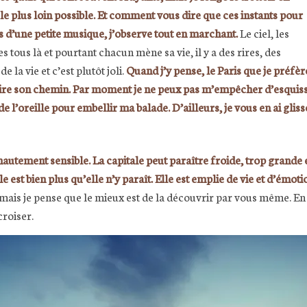
r le plus loin possible. Et comment vous dire que ces instants pour
’une petite musique, j’observe tout en marchant.
Le ciel, les
 tous là et pourtant chacun mène sa vie, il y a des rires, des
e la vie et c’est plutôt joli.
Quand j’y pense, le Paris que je préfèr
aire son chemin. Par moment je ne peux pas m’empêcher d’esquisser
e l’oreille pour embellir ma balade. D’ailleurs, je vous en ai gliss
hautement sensible. La capitale peut paraître froide, trop grande
e est bien plus qu’elle n’y paraît. Elle est emplie de vie et d’ém
, mais je pense que le mieux est de la découvrir par vous même. En 
 croiser.