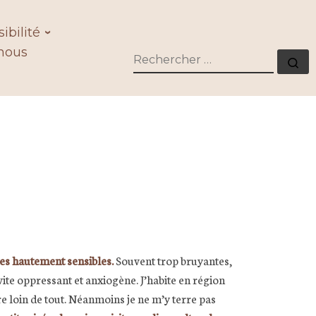
ibilité
nous
RECHERCHER
Re
nes hautement sensibles.
Souvent trop bruyantes,
ite oppressant et anxiogène. J’habite en région
e loin de tout. Néanmoins je ne m’y terre pas