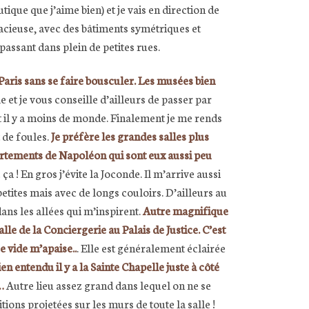
ique que j’aime bien) et je vais en direction de
spacieuse, avec des bâtiments symétriques et
 passant dans plein de petites rues.
 Paris sans se faire bousculer. Les musées bien
et je vous conseille d’ailleurs de passer par
t il y a moins de monde. Finalement je me rends
 de foules.
Je préfère les grandes salles plus
ppartements de Napoléon qui sont eux aussi peu
 ! En gros j’évite la Joconde. Il m’arrive aussi
etites mais avec de longs couloirs. D’ailleurs au
 dans les allées qui m’inspirent.
Autre magnifique
lle de la Conciergerie au Palais de Justice. C’est
e vide m’apaise..
. Elle est généralement éclairée
ien entendu il y a la Sainte Chapelle juste à côté
…
Autre lieu assez grand dans lequel on ne se
tions projetées sur les murs de toute la salle !