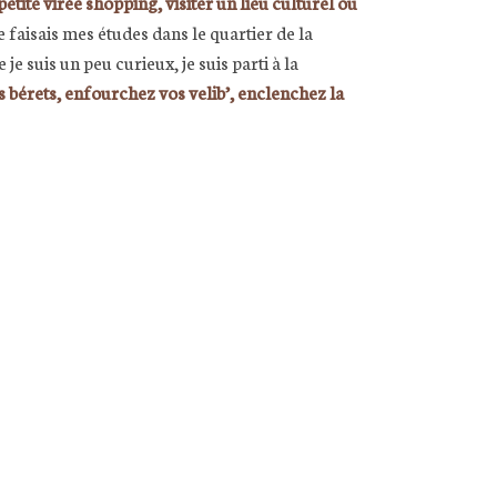
tite virée shopping, visiter un lieu culturel ou
e faisais mes études dans le quartier de la
e suis un peu curieux, je suis parti à la
s bérets, enfourchez vos velib’, enclenchez la