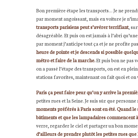
Bon première étape les transports… Je ne prends 
par moment angoissant, mais en voiture je n’ima
transports parisiens peut s’avérer terrifiant
, su
désagréable. Et puis on est jamais à l’abri qu’un
par moment j’anticipe tout ça et je ne profite 
heure de pointe et je descends si possible quelqu
métro et faire de la marche.
Et puis bon ne pas v
on a passé l’étape des transports, on est en plei
stations favorites, maintenant on fait quoi et on
Paris ça peut faire peur qu’on y arrive la premièr
petites rues et la Seine. Je suis sûr que personn
moments préférés à Paris sont en été. Quand le s
bâtiments et que les lampadaires commencent à
verre, regarder le ciel et partager un bon moment
d’ailleurs de prendre plutôt les petites rues que