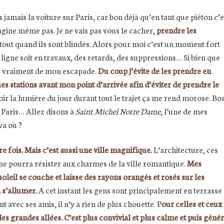
jamais la voiture sur Paris, car bon déjà qu’en tant que piéton c’e
gine même pas. Je ne vais pas vous le cacher,
prendre les
rtout quand ils sont blindés. Alors pour moi c’est un moment fort
e ligne soit en travaux, des retards, des suppressions… Si bien que
pas vraiment de mon escapade.
Du coup j’évite de les prendre en
es stations avant mon point d’arrivée afin d’éviter de prendre le
oir la lumière du jour durant tout le trajet ça me rend morose. Bo
n Paris… Allez disons à
Saint Michel Notre Dame
, l’une de mes
 va où ?
e fois. Mais c’est aussi une ville magnifique.
L’architecture, ces
e ne pourra résister aux charmes de la ville romantique.
Mes
oleil se couche et laisse des rayons orangés et rosés sur les
 s’allumer.
A cet instant les gens sont principalement en terrasse e
 avec ses amis, il n’y a rien de plus chouette. P
our celles et ceux
 les grandes allées. C’est plus convivial et plus calme et puis géné