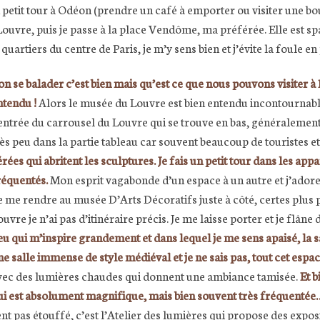
 petit tour à Odéon (prendre un café à emporter ou visiter une bout
u Louvre, puis je passe à la place Vendôme, ma préférée. Elle est 
artiers du centre de Paris, je m’y sens bien et j’évite la foule en
on se balader c’est bien mais qu’est ce que nous pouvons visiter à
ntendu !
Alors le musée du Louvre est bien entendu incontournable 
’entrée du carrousel du Louvre qui se trouve en bas, généralemen
rès peu dans la partie tableau car souvent beaucoup de touristes et
érées qui abritent les sculptures. Je fais un petit tour dans les a
réquentés.
Mon esprit vagabonde d’un espace à un autre et j’adore ça
e me rendre au musée D’Arts Décoratifs juste à côté, certes plus p
uvre je n’ai pas d’itinéraire précis. Je me laisse porter et je flâne
ieu qui m’inspire grandement et dans lequel je me sens apaisé, la sa
ne salle immense de style médiéval et je ne sais pas, tout cet espac
vec des lumières chaudes qui donnent une ambiance tamisée.
Et b
ui est absolument magnifique, mais bien souvent très fréquentée
ent pas étouffé, c’est l’Atelier des lumières qui propose des exposi