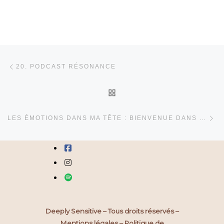
Parcourir les articles
Article précédent
20. PODCAST RÉSONANCE
RETOUR À LA LISTE DES
Art
LES ÉMOTIONS DANS MA TÊTE : BIENVENUE DANS VICE-VERSA
fab fa-facebook-square
fab fa-instagram
fab fa-spotify
Deeply Sensitive – Tous droits réservés –
Mentions légales
–
Politique de