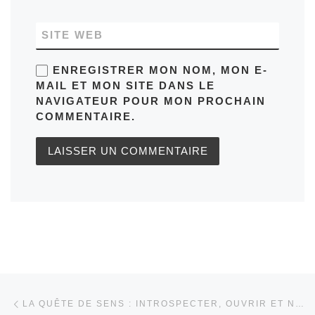
SITE WEB
ENREGISTRER MON NOM, MON E-
MAIL ET MON SITE DANS LE
NAVIGATEUR POUR MON PROCHAIN
COMMENTAIRE.
Parcourir les articles
Article précédent
LA QUÊTE DE SENS : INTROSPECTER, OUVRIR ET NOURRIR SON ESPRIT ET SON CŒUR