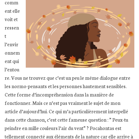
comm
ent elle
voit et
ressen
t
l’envir
onnem
ent qui
l’entou
re. Vous ne trouvez que c’est un peu le même dialogue entre
les normo-pensants et les personnes hautement sensibles.
Cette forme d’incompréhension dans la manière de
fonctionner. Mais ce n’est pas vraiment le sujet de mon
article d’aujourd’hui. Ce qui m’a particulièrement interpellé
dans cette chanson, c’est cette fameuse question : ” Peux-tu
peindre en mille couleurs l’air du vent” ? Pocahontas est
tellement connecté aux éléments de la nature car elle arrive à